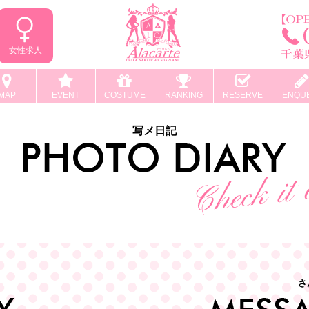
女性求人
MAP
EVENT
COSTUME
RANKING
RESERVE
ENQU
写メ日記
さ