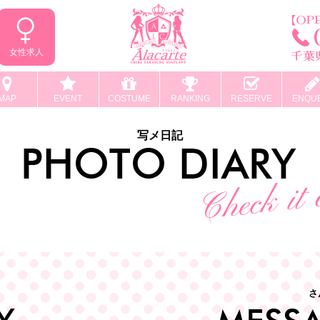
女性求人
MAP
EVENT
COSTUME
RANKING
RESERVE
ENQU
写メ日記
さ