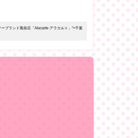
t="千葉栄町ソープランド風俗店「Alacarte-アラカルト」">千葉