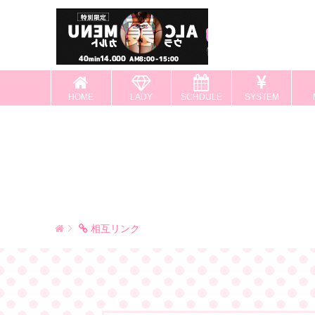
HOME
LADY
SCHDULE
SYSTEM
相互リンク