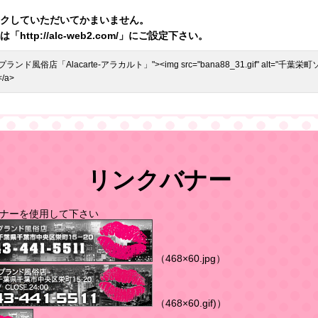
クしていただいてかまいません。
tp://alc-web2.com/」にご設定下さい。
="千葉栄町ソープランド風俗店「Alacarte-アラカルト」"><img src="bana88_31.gif" al
/a>
リンクバナー
ナーを使用して下さい
（468×60.jpg）
（468×60.gif)）