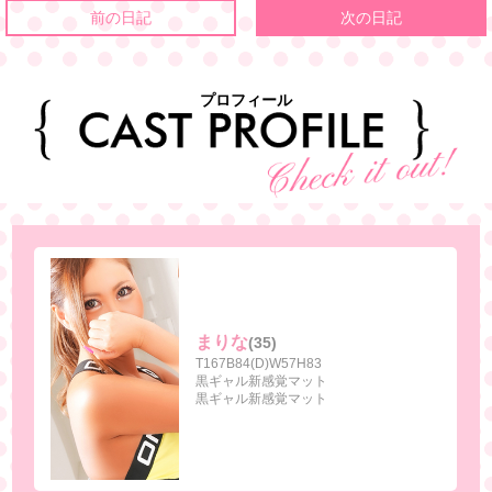
前の日記
次の日記
プロフィール
まりな
(35)
T167B84(D)W57H83
黒ギャル新感覚マット
黒ギャル新感覚マット