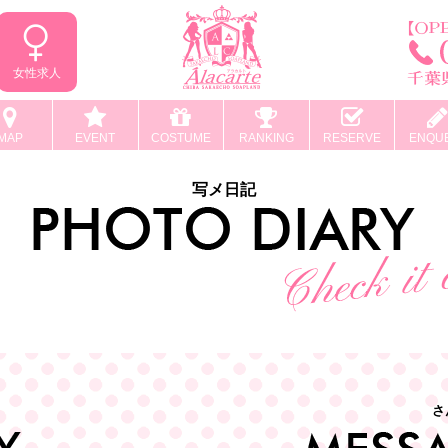
女性求人
MAP
EVENT
COSTUME
RANKING
RESERVE
ENQU
写メ日記
さ