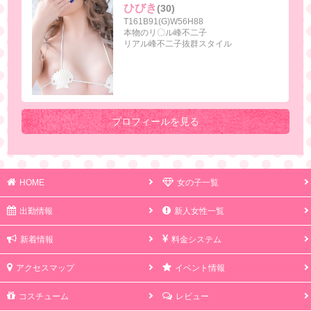
ひびき
(30)
T161B91(G)W56H88
本物のリ〇ル峰不二子
リアル峰不二子抜群スタイル
プロフィールを見る
HOME
女の子一覧
出勤情報
新人女性一覧
新着情報
料金システム
アクセスマップ
イベント情報
コスチューム
レビュー