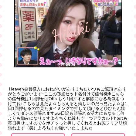
Heaven会員様方におねがいがありまちゅいつもご覧頂きあり
がとうございます↑ここの③点セット名付けて信号機❉こちら
の信号機は1回押せばOK‍♀️もう1回押すと解除になる為気をつ
けてね↑こちらは見たよ☺️もらえると嬉しいのだっ見たよ☺️は1
日1回押せるので見たタイミングで押して頂けるとひびたん嬉
しくてダンス頑張れますww日記も頑張れる活力にもなるし何
よりも励みになりますよろちくね後もう一つアラカルトhpのも
毎日押せますのでをポチッっと押してくれるとお尻フリフリ頑
張れます（笑）よろちくお願いいたしまちゅ