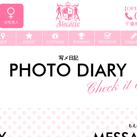
女性求人
MAP
EVENT
COSTUME
RANKING
RESERVE
ENQU
写メ日記
もえ