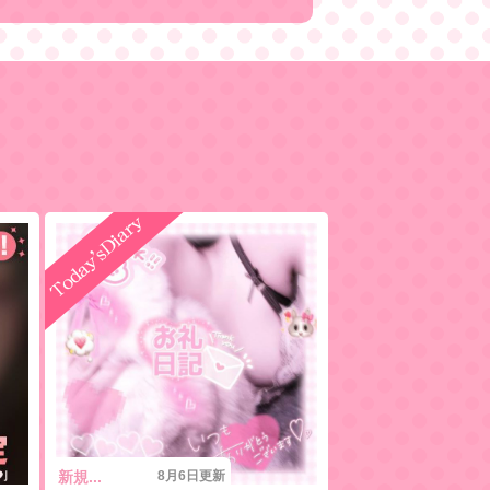
新規...
8月6日更新
にょすにょす
8月6