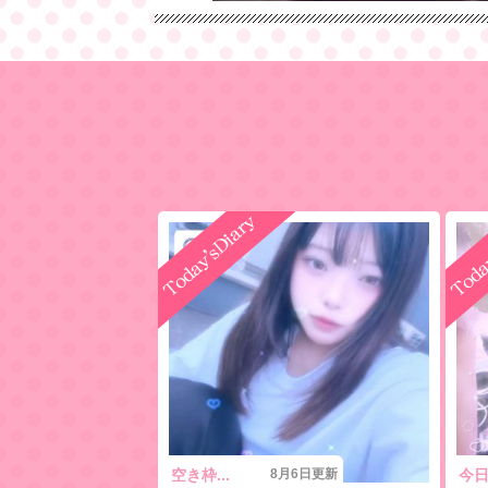
21:00〜!!
21:00だぬーん！まだ枠空いてるぞぃ！
月6日更新
空き枠...
8月6日更新
今日の