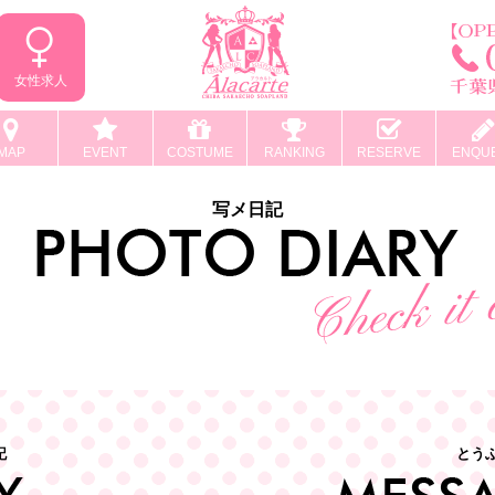
女性求人
MAP
EVENT
COSTUME
RANKING
RESERVE
ENQU
写メ日記
記
とう