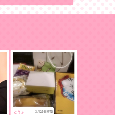
とうふ
3月29日更新
今日は...
3月27